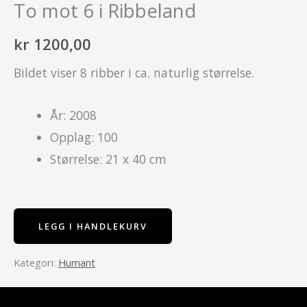
To mot 6 i Ribbeland
kr
1200,00
Bildet viser 8 ribber i ca. naturlig størrelse.
År: 2008
Opplag: 100
Størrelse: 21 x 40 cm
LEGG I HANDLEKURV
Humant