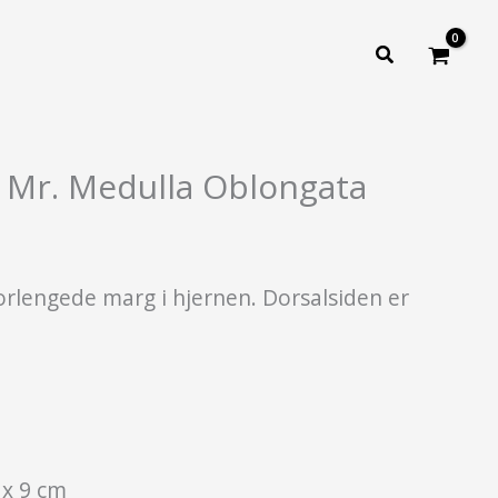
Søk
is Mr. Medulla Oblongata
orlengede marg i hjernen. Dorsalsiden er
 x 9 cm