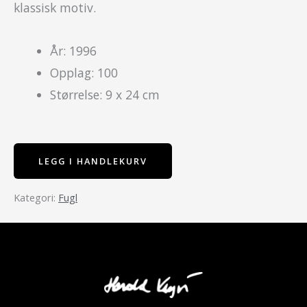
klassisk motiv.
År: 1996
Opplag: 100
Størrelse: 9 x 24 cm
LEGG I HANDLEKURV
Fugl