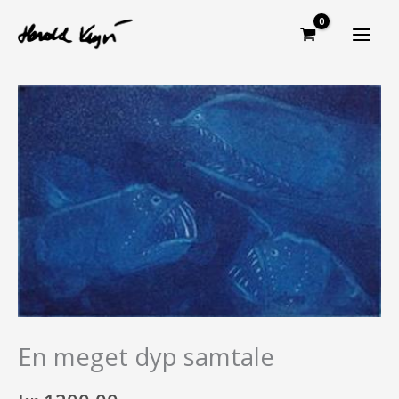
Hopp
rett
til
innholdet
En meget dyp samtale