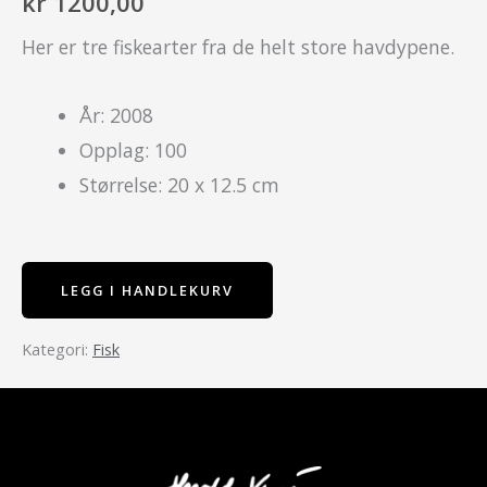
kr
1200,00
Her er tre fiskearter fra de helt store havdypene.
År: 2008
Opplag: 100
Størrelse: 20 x 12.5 cm
LEGG I HANDLEKURV
Fisk