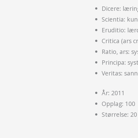
Dicere: lærin
Scientia: ku
Eruditio: læ
Critica (ars cr
Ratio, ars: s
Principa: sy
Veritas: san
År: 2011
Opplag: 100
Størrelse: 20