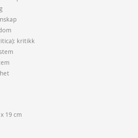
g
nnskap
rdom
itica): kritikk
ystem
stem
nhet
 x 19 cm