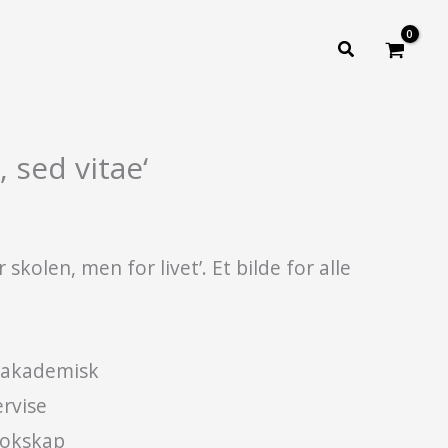
Søk
 sed vitae‘
 skolen, men for livet’. Et bilde for alle
 akademisk
rvise
lokskap