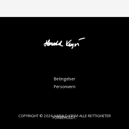
Betingelser
Personvern
COPYRIGHT © 2026 HARALD KRYVI ALLE RETTIGHETER
FORBEHOLDT.