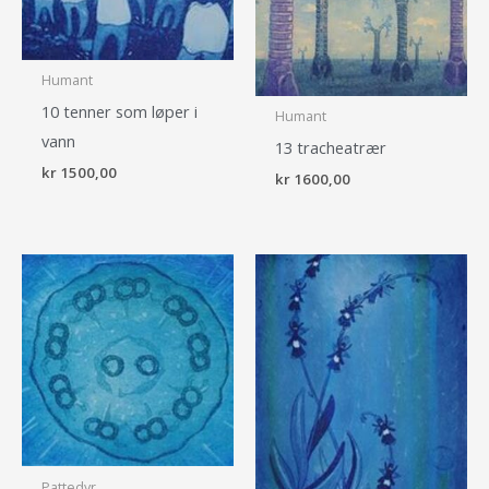
Humant
10 tenner som løper i
Humant
vann
13 tracheatrær
kr
1500,00
kr
1600,00
Pattedyr