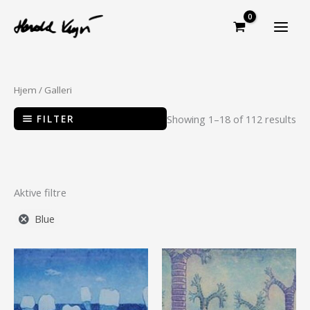
Hopp
rett
til
innholdet
Hjem
/ Galleri
FILTER
Showing 1–18 of 112 results
Aktive filtre
Blue