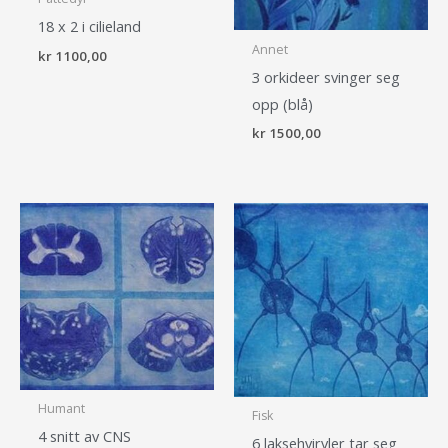
18 x 2 i cilieland
Annet
kr
1100,00
3 orkideer svinger seg
opp (blå)
kr
1500,00
Humant
Fisk
4 snitt av CNS
6 laksehvirvler tar seg